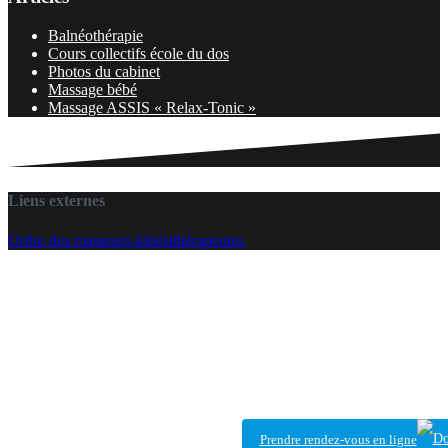
Balnéothérapie
Cours collectifs école du dos
Photos du cabinet
Massage bébé
Massage ASSIS « Relax-Tonic »
Liens externes
Ordre des masseurs-kinésithérapeutes
Prendre rendez-vous en ligne