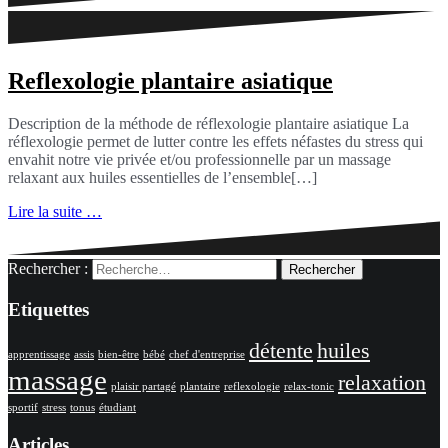
Reflexologie plantaire asiatique
Description de la méthode de réflexologie plantaire asiatique La
réflexologie permet de lutter contre les effets néfastes du stress qui
envahit notre vie privée et/ou professionnelle par un massage
relaxant aux huiles essentielles de l’ensemble[…]
Lire la suite …
Rechercher :
Etiquettes
détente
huiles
apprentissage
assis
bien-être
bébé
chef d'entreprise
massage
relaxation
plaisir partagé
plantaire
reflexologie
relax-tonic
sportif
stress
tonus
étudiant
Articles