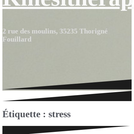
2 rue des moulins, 35235 Thorigné
Fouillard
Étiquette : stress